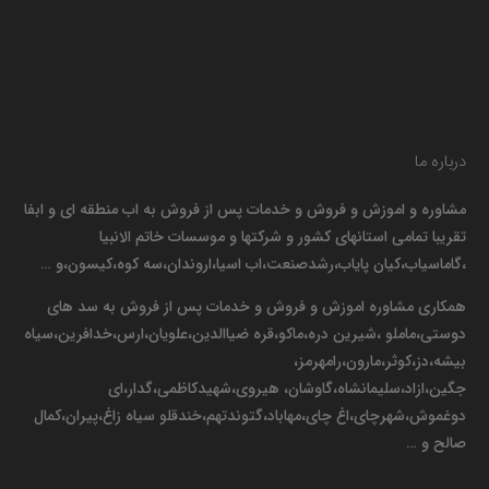
درباره ما
مشاوره و اموزش و فروش و خدمات پس از فروش به اب منطقه ای و ابفا
تقریبا تمامی استانهای کشور و شرکتها و موسسات خاتم الانبیا
،گاماسیاب،کیان پایاب،رشدصنعت،اب اسیا،اروندان،سه کوه،کیسون،و …
همکاری مشاوره اموزش و فروش و خدمات پس از فروش به سد های
دوستی،ماملو ،شیرین دره،ماکو،قره ضیاالدین،علویان،ارس،خدافرین،سیاه
بیشه،دز،کوثر،مارون،رامهرمز،
جگین،ازاد،سلیمانشاه،گاوشان، هیروی،شهیدکاظمی،گدار،ای
دوغموش،شهرچای،اغ چای،مهاباد،گتوندتهم،خندقلو سیاه زاغ،پیران،کمال
صالح و …