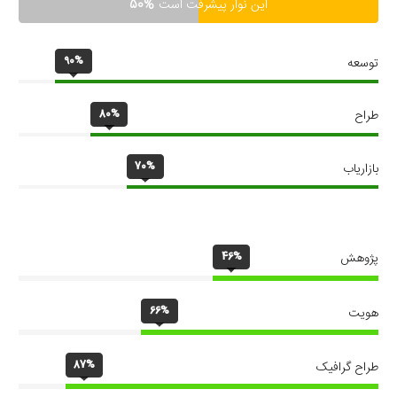
این نوار پیشرفت است
50%
90%
توسعه
80%
طراح
70%
بازاریاب
46%
پژوهش
66%
هویت
87%
طراح گرافیک