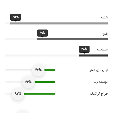
95%
خشم
69%
غرور
28%
حسادت
اولین پژوهش
46%
توسعه وب
66%
طراح گرافیک
87%