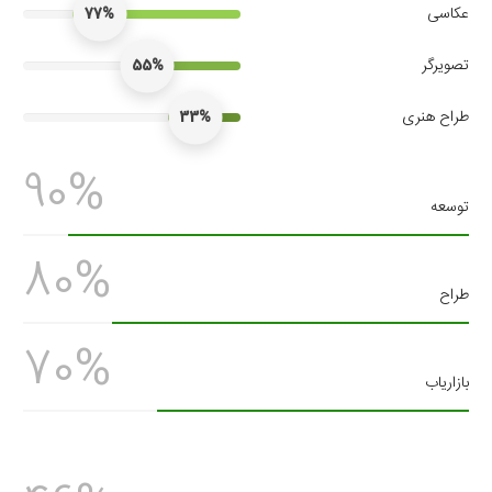
عکاسی
77%
تصویرگر
55%
طراح هنری
33%
90%
توسعه
80%
طراح
70%
بازاریاب