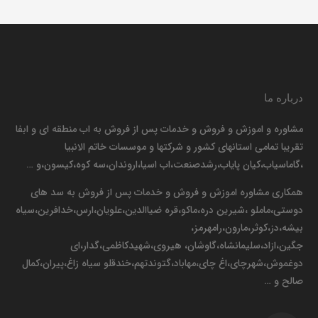
درباره ما
مشاوره و اموزش و فروش و خدمات پس از فروش به اب منطقه ای و ابفا
تقریبا تمامی استانهای کشور و شرکتها و موسسات خاتم الانبیا
،گاماسیاب،کیان پایاب،رشدصنعت،اب اسیا،اروندان،سه کوه،کیسون،و …
همکاری مشاوره اموزش و فروش و خدمات پس از فروش به سد های
دوستی،ماملو ،شیرین دره،ماکو،قره ضیاالدین،علویان،ارس،خدافرین،سیاه
بیشه،دز،کوثر،مارون،رامهرمز،
جگین،ازاد،سلیمانشاه،گاوشان، هیروی،شهیدکاظمی،گدار،ای
دوغموش،شهرچای،اغ چای،مهاباد،گتوندتهم،خندقلو سیاه زاغ،پیران،کمال
صالح و …