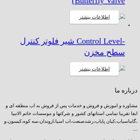
Butterfly Valve)
اطلاعات بیشتر
-Control Level شیر فلوتر کنترل
سطح مخزن
اطلاعات بیشتر
درباره ما
مشاوره و اموزش و فروش و خدمات پس از فروش به اب منطقه ای و
ابفا تقریبا تمامی استانهای کشور و شرکتها و موسسات خاتم الانبیا
،گاماسیاب،کیان پایاب،رشدصنعت،اب اسیا،اروندان،سه کوه،کیسون،و
…