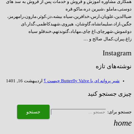
همکاری مشاوره اموزش و فروش و خدمات پس از فروش به سد های
دوستی،ماملو ،شیرین دره،ماکو،قره
ضیاالدین،علویان،ارس،خدافرین،سیاه بیشه،دز،کوثر،مارون،رامهرمز،
جگین،ازاد،سلیمانشاه،گاوشان، هیروی،شهیدکاظمی،گدار،ای
دوغموش،شهرچای،اغ چای،مهاباد،گتوندتهم،خندقلو سیاه
زاغ،پیران،کمال صالح و …
Instagram
نوشته‌های تازه
شیر پروانه ای یا Butterfly Valve چیست ؟
اردیبهشت 16, 1401
چیزی جستجو کنید
جستجو برای:
home