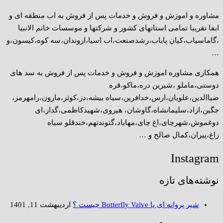
مشاوره و اموزش و فروش و خدمات پس از فروش به اب منطقه ای و
ابفا تقریبا تمامی استانهای کشور و شرکتها و موسسات خاتم الانبیا
،گاماسیاب،کیان پایاب،رشدصنعت،اب اسیا،اروندان،سه کوه،کیسون،و
…
همکاری مشاوره اموزش و فروش و خدمات پس از فروش به سد های
دوستی،ماملو ،شیرین دره،ماکو،قره
ضیاالدین،علویان،ارس،خدافرین،سیاه بیشه،دز،کوثر،مارون،رامهرمز،
جگین،ازاد،سلیمانشاه،گاوشان، هیروی،شهیدکاظمی،گدار،ای
دوغموش،شهرچای،اغ چای،مهاباد،گتوندتهم،خندقلو سیاه
زاغ،پیران،کمال صالح و …
Instagram
نوشته‌های تازه
شیر پروانه ای یا Butterfly Valve چیست ؟
اردیبهشت 11, 1401