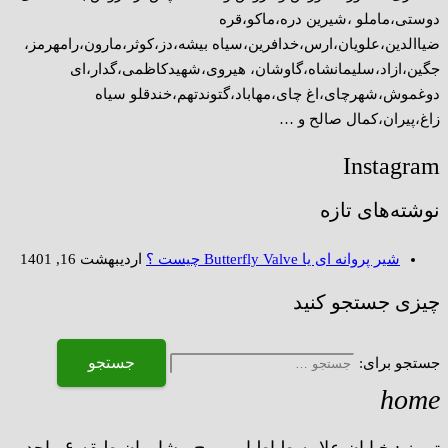
دوستی،ماملو ،شیرین دره،ماکو،قره
ضیاالدین،علویان،ارس،خدافرین،سیاه بیشه،دز،کوثر،مارون،رامهرمز،
جگین،ازاد،سلیمانشاه،گاوشان، هیروی،شهیدکاظمی،گدار،ای
دوغموش،شهرچای،اغ چای،مهاباد،گتوندتهم،خندقلو سیاه
زاغ،پیران،کمال صالح و …
Instagram
نوشته‌های تازه
شیر پروانه ای یا Butterfly Valve چیست ؟
اردیبهشت 16, 1401
چیزی جستجو کنید
جستجو برای:
home